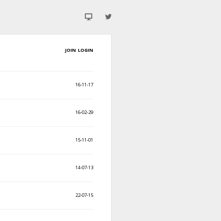
JOIN
LOGIN
16-11-17
16-02-29
15-11-01
14-07-13
22-07-15